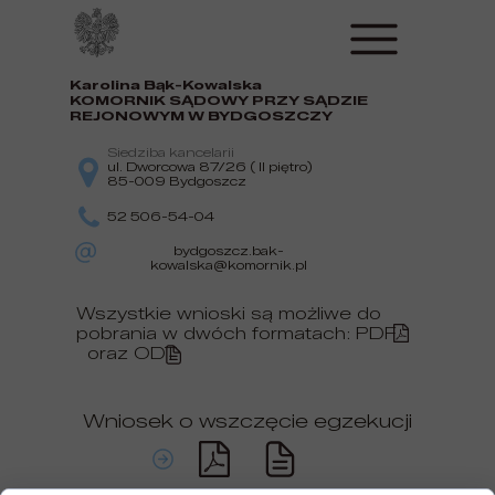
Karolina Bąk-Kowalska
KOMORNIK SĄDOWY
PRZY SĄDZIE
REJONOWYM W BYDGOSZCZY
Siedziba kancelarii
ul. Dworcowa 87/26 ( II piętro)
85-009 Bydgoszcz
52 506-54-04
bydgoszcz.bak-
kowalska@komornik.pl
Wszystkie wnioski są możliwe do
pobrania w dwóch formatach: PDF
oraz ODT
Wniosek o wszczęcie egzekucji